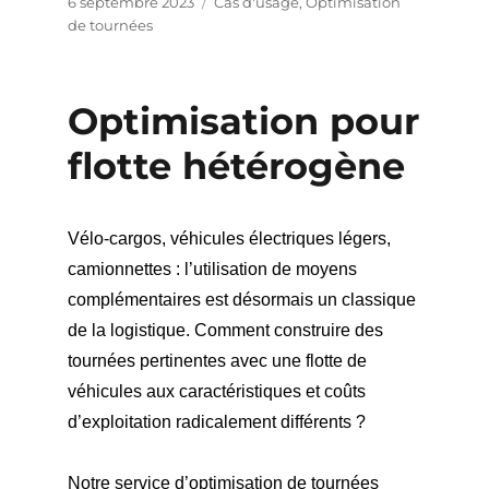
Publié
Catégories
6 septembre 2023
Cas d'usage
,
Optimisation
le
de tournées
Optimisation pour
flotte hétérogène
Vélo-cargos, véhicules électriques légers,
camionnettes : l’utilisation de moyens
complémentaires est désormais un classique
de la logistique. Comment construire des
tournées pertinentes avec une flotte de
véhicules aux caractéristiques et coûts
d’exploitation radicalement différents ?
Notre service d’optimisation de tournées