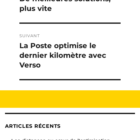
précédente :
plus vite
l’article
SUIVANT
La Poste optimise le
Publication
suivante :
dernier kilomètre avec
Verso
ARTICLES RÉCENTS