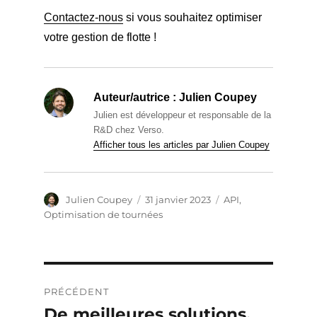
Contactez-nous
si vous souhaitez optimiser
votre gestion de flotte !
Auteur/autrice :
Julien Coupey
Julien est développeur et responsable de la
R&D chez Verso.
Afficher tous les articles par Julien Coupey
Auteur
Publié
Catégories
Julien Coupey
31 janvier 2023
API
,
le
Optimisation de tournées
Navigation
PRÉCÉDENT
de
De meilleures solutions,
Publication