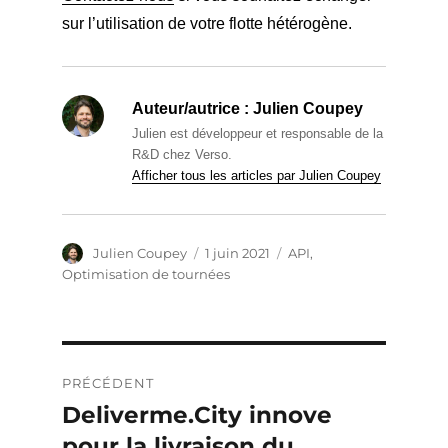
sur l’utilisation de votre flotte hétérogène.
Auteur/autrice :
Julien Coupey
Julien est développeur et responsable de la
R&D chez Verso.
Afficher tous les articles par Julien Coupey
Auteur
Publié
Catégories
Julien Coupey
1 juin 2021
API
,
le
Optimisation de tournées
Navigation
PRÉCÉDENT
de
Deliverme.City innove
Publication
précédente :
pour la livraison du