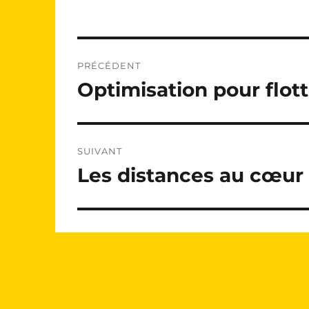
Navigation
PRÉCÉDENT
de
Optimisation pour flot
Publication
précédente :
l’article
SUIVANT
Les distances au cœur 
Publication
suivante :