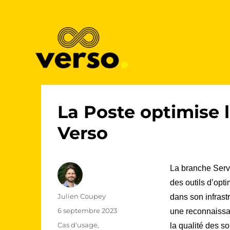
Complex route optimization in milliseconds
Verso
La Poste optimise 
Verso
La branche Servic
des outils d’opt
Auteur
Julien Coupey
dans son infrast
Publié
6 septembre 2023
une reconnaissan
le
Catégories
Cas d'usage
,
la qualité des so