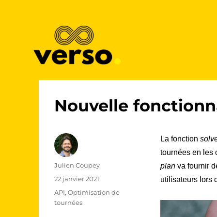
Complex route optimization in milliseconds
Verso
Nouvelle fonctionna
La fonction
solv
tournées en les 
Auteur
Julien Coupey
plan
va fournir d
Publié
22 janvier 2021
utilisateurs lors
le
Catégories
API
,
Optimisation de
tournées