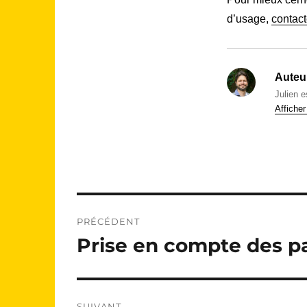
d’usage,
contac
Auteur
Julien 
Afficher
Navigation
PRÉCÉDENT
de
Prise en compte des p
Publication
précédente :
l’article
SUIVANT