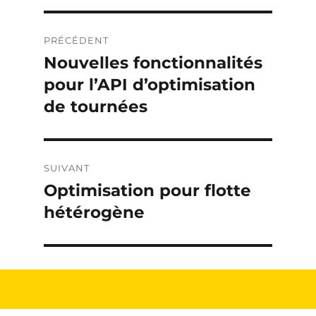
Navigation
PRÉCÉDENT
de
Nouvelles fonctionnalités
Publication
précédente :
pour l’API d’optimisation
l’article
de tournées
SUIVANT
Optimisation pour flotte
Publication
suivante :
hétérogène