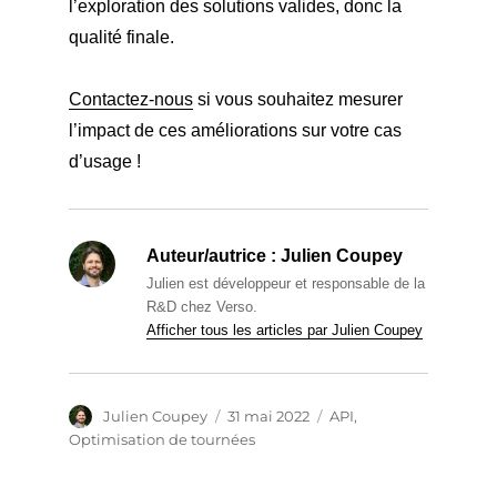
l’exploration des solutions valides, donc la
qualité finale.
Contactez-nous
si vous souhaitez mesurer
l’impact de ces améliorations sur votre cas
d’usage !
Auteur/autrice :
Julien Coupey
Julien est développeur et responsable de la
R&D chez Verso.
Afficher tous les articles par Julien Coupey
Auteur
Publié
Catégories
Julien Coupey
31 mai 2022
API
,
le
Optimisation de tournées