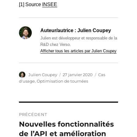
[1] Source
INSEE
Auteur/autrice :
Julien Coupey
Julien est développeur et responsable de la
R&D chez Verso.
Afficher tous les articles par Julien Coupey
Auteur
Publié
Catégories
Julien Coupey
27 janvier 2020
Cas
le
d'usage
,
Optimisation de tournées
Navigation
PRÉCÉDENT
de
Nouvelles fonctionnalités
Publication
précédente :
de l’API et amélioration
l’article